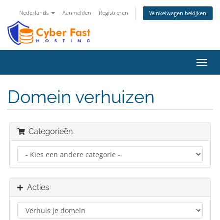
Nederlands
Aanmelden
Registreren
Winkelwagen bekijken
Navig
in-/u
Domein verhuizen
Categorieën
Acties